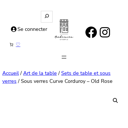
Aller
au
R
e
contenu
https://www.facebook.com/bohemianlifestyle.be
Instagram
c
Se connecter
h
e
♡
r
c
h
e
Accueil
/
Art de la table
/
Sets de table et sous
verres
/ Sous verres Curve Corduroy – Old Rose