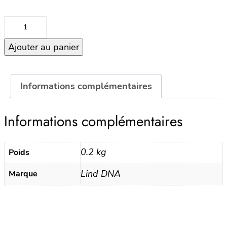
quantité
de
Ajouter au panier
Sous
verres
Curve
Corduroy
Informations complémentaires
–
Old
Informations complémentaires
Rose
0.2 kg
Poids
Lind DNA
Marque