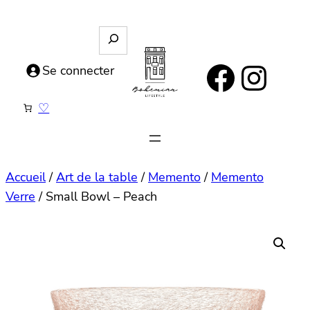
Aller
au
R
e
contenu
https://www.facebook.com/bohemianlifestyle.be
Instagram
c
Se connecter
h
e
♡
r
c
h
e
Accueil
/
Art de la table
/
Memento
/
Memento
Verre
/ Small Bowl – Peach