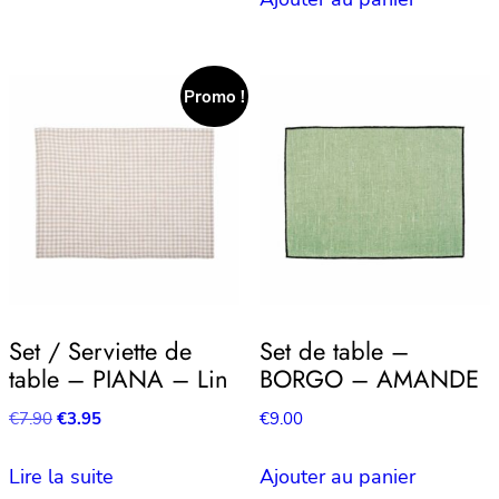
était :
est :
€7.90.
€3.95.
Promo !
Set / Serviette de
Set de table –
table – PIANA – Lin
BORGO – AMANDE
Le
Le
€
7.90
€
3.95
€
9.00
prix
prix
initial
actuel
Lire la suite
Ajouter au panier
était :
est :