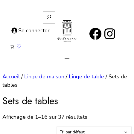
Aller
au
R
e
contenu
https://www.facebook.com/bohemianlifestyle.be
Instagram
c
Se connecter
h
e
♡
r
c
h
e
Accueil
/
Linge de maison
/
Linge de table
/ Sets de
tables
Sets de tables
Affichage de 1–16 sur 37 résultats