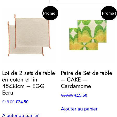
Promo !
Promo !
Lot de 2 sets de table
Paire de Set de table
en coton et lin
– CAKE –
45x38cm – EGG
Cardamome
Ecru
Le
Le
€
39.00
€
19.50
prix
prix
Le
Le
€
49.00
€
24.50
initial
actuel
prix
prix
Ajouter au panier
était :
est :
initial
actuel
Ajouter au panier