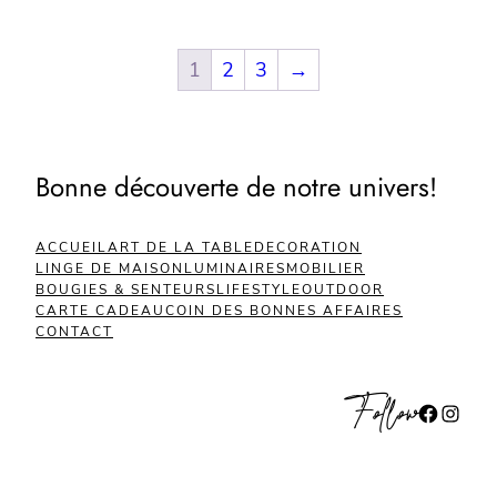
1
2
3
→
Bonne découverte de notre univers!
ACCUEIL
ART DE LA TABLE
DECORATION
LINGE DE MAISON
LUMINAIRES
MOBILIER
BOUGIES & SENTEURS
LIFESTYLE
OUTDOOR
CARTE CADEAU
COIN DES BONNES AFFAIRES
CONTACT
Follow
Facebook
Instagram