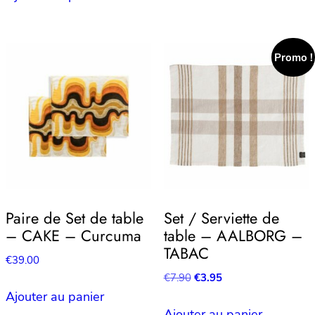
€39.00.
€19.50.
était :
est :
€49.00.
€24.50.
Promo !
Paire de Set de table
Set / Serviette de
– CAKE – Curcuma
table – AALBORG –
TABAC
€
39.00
Le
Le
€
7.90
€
3.95
prix
prix
Ajouter au panier
initial
actuel
Ajouter au panier