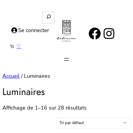
Aller
au
R
e
contenu
https://www.facebook.com/bohemianlifestyle.be
Instagram
c
Se connecter
h
e
♡
r
c
h
e
Accueil
/ Luminaires
Luminaires
Affichage de 1–16 sur 28 résultats