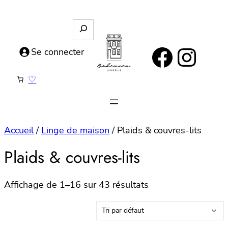
Aller
au
R
e
contenu
https://www.facebook.com/bohemianlifestyle.be
Instagram
c
Se connecter
h
e
♡
r
c
h
e
Accueil
/
Linge de maison
/ Plaids & couvres-lits
Plaids & couvres-lits
Affichage de 1–16 sur 43 résultats