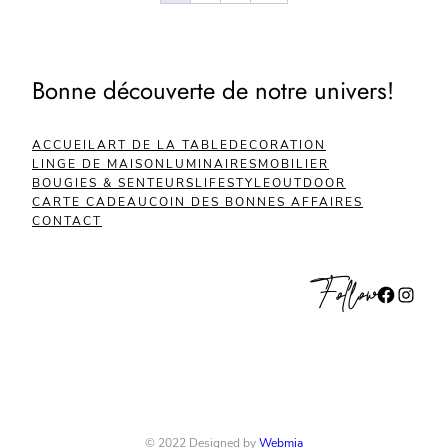
Bonne découverte de notre univers!
ACCUEIL
ART DE LA TABLE
DECORATION
LINGE DE MAISON
LUMINAIRES
MOBILIER
BOUGIES & SENTEURS
LIFESTYLE
OUTDOOR
CARTE CADEAU
COIN DES BONNES AFFAIRES
CONTACT
Follow
Facebook
Instagram
© 2022 Designed by
Webmia