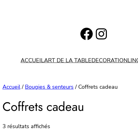
Aller
au
contenu
https://www.facebook.com/bohemianlifestyle.be
Instagram
ACCUEIL
ART DE LA TABLE
DECORATION
LIN
Accueil
/
Bougies & senteurs
/ Coffrets cadeau
Coffrets cadeau
3 résultats affichés