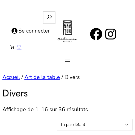
Aller
au
R
e
contenu
https://www.facebook.com/bohemianlifestyle.be
Instagram
c
Se connecter
h
e
♡
r
c
h
e
Accueil
/
Art de la table
/ Divers
Divers
Affichage de 1–16 sur 36 résultats