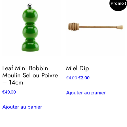
Promo !
Leaf Mini Bobbin
Miel Dip
Moulin Sel ou Poivre
Le
Le
€
4.00
€
2.00
– 14cm
prix
prix
initial
actuel
€
49.00
Ajouter au panier
était :
est :
€4.00.
€2.00.
Ajouter au panier