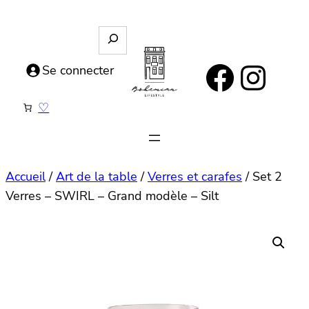
Aller
au
R
e
contenu
https://www.facebook.com/bohemianlifestyle.be
Instagram
c
Se connecter
h
e
♡
r
c
h
e
Accueil
/
Art de la table
/
Verres et carafes
/ Set 2
Verres – SWIRL – Grand modèle – Silt