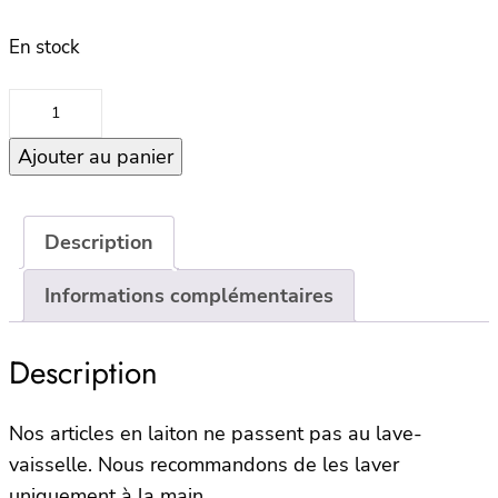
En stock
quantité
de
Ajouter au panier
Marlin
Palm
Server
Set
Description
in
Informations complémentaires
Giftbox
Description
Nos articles en laiton ne passent pas au lave-
vaisselle. Nous recommandons de les laver
uniquement à la main.