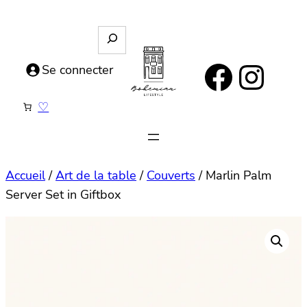
Aller
au
R
e
contenu
https://www.facebook.com/bohemianlifestyle.be
Instagram
c
Se connecter
h
e
♡
r
c
h
e
Accueil
/
Art de la table
/
Couverts
/ Marlin Palm
Server Set in Giftbox