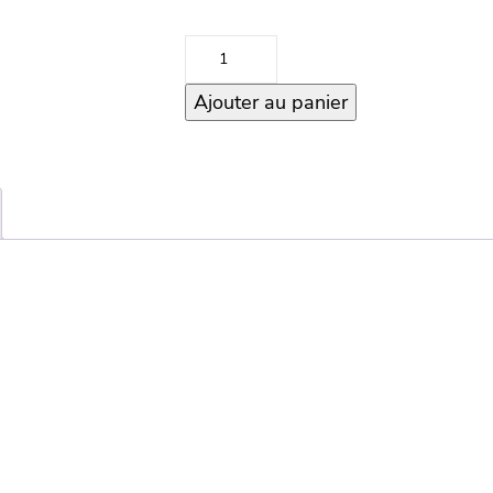
quantité
de
Ajouter au panier
Small
Bowl
–
Orange