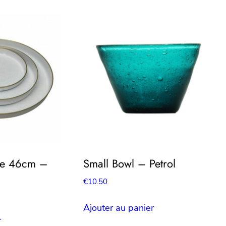
re 46cm –
Small Bowl – Petrol
€
10.50
Ajouter au panier
r