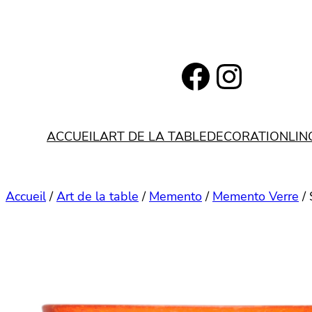
Aller
au
contenu
https://www.facebook.com/bohemianlifestyle.be
Instagram
ACCUEIL
ART DE LA TABLE
DECORATION
LIN
Accueil
/
Art de la table
/
Memento
/
Memento Verre
/ 