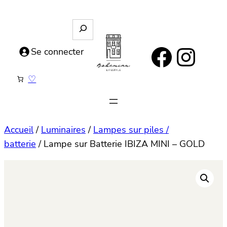
Aller
au
R
e
contenu
https://www.facebook.com/bohemianlifestyle.be
Instagram
c
Se connecter
h
e
♡
r
c
h
e
Accueil
/
Luminaires
/
Lampes sur piles /
batterie
/ Lampe sur Batterie IBIZA MINI – GOLD