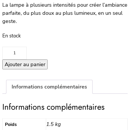
La lampe à plusieurs intensités pour créer l’ambiance
parfaite, du plus doux au plus lumineux, en un seul
geste.
En stock
quantité
de
Ajouter au panier
Lampe
sur
Batterie
IBIZA
Informations complémentaires
MINI
–
Informations complémentaires
GOLD
1.5 kg
Poids