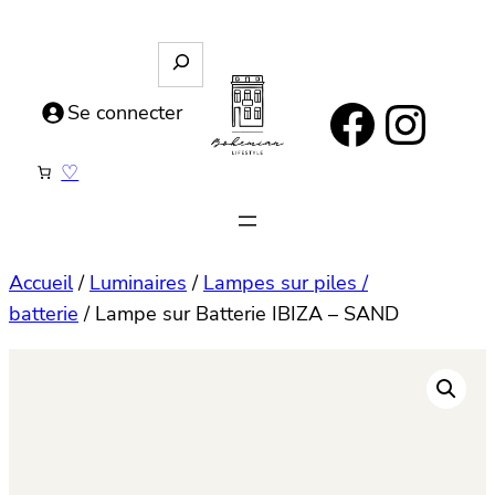
Aller
au
R
e
contenu
https://www.facebook.com/bohemianlifestyle.be
Instagram
c
Se connecter
h
e
♡
r
c
h
e
Accueil
/
Luminaires
/
Lampes sur piles /
batterie
/ Lampe sur Batterie IBIZA – SAND