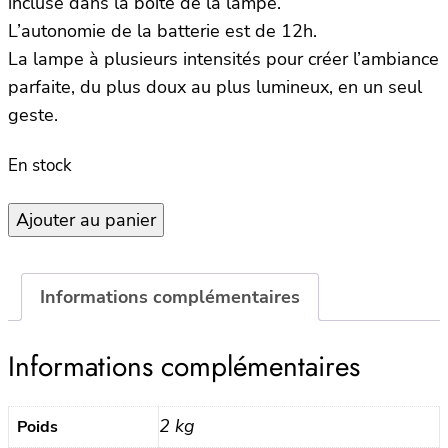
incluse dans la boite de la lampe.
L’autonomie de la batterie est de 12h.
La lampe à plusieurs intensités pour créer l’ambiance
parfaite, du plus doux au plus lumineux, en un seul
geste.
En stock
quantité
Ajouter au panier
de
Lampe
sur
Informations complémentaires
Batterie
IBIZA
Informations complémentaires
–
SAND
2 kg
Poids