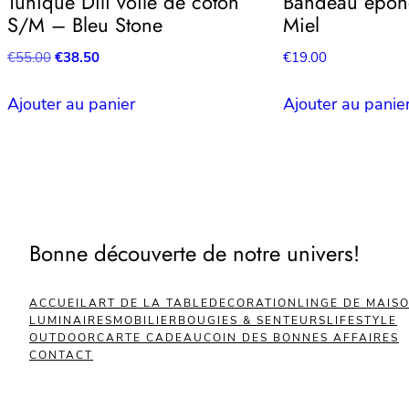
Tunique Dili voile de coton
Bandeau épon
S/M – Bleu Stone
Miel
Le
Le
€
55.00
€
38.50
€
19.00
prix
prix
initial
actuel
Ajouter au panier
Ajouter au panie
était :
est :
€55.00.
€38.50.
Bonne découverte de notre univers!
ACCUEIL
ART DE LA TABLE
DECORATION
LINGE DE MAIS
LUMINAIRES
MOBILIER
BOUGIES & SENTEURS
LIFESTYLE
OUTDOOR
CARTE CADEAU
COIN DES BONNES AFFAIRES
CONTACT