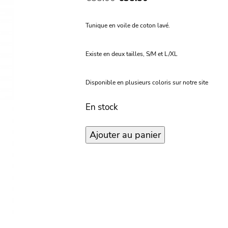
prix
prix
initial
actuel
Tunique en voile de coton lavé.
était :
est :
€55.00.
€38.50.
Existe en deux tailles, S/M et L/XL
Disponible en plusieurs coloris sur notre site
En stock
quantité
Ajouter au panier
de
Tunique
Dili
voile
de
coton
L/XL