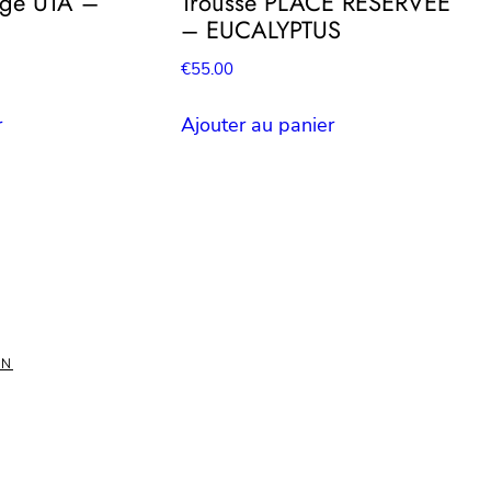
ge UTA –
Trousse PLACE RESERVEE
– EUCALYPTUS
€
55.00
r
Ajouter au panier
ON