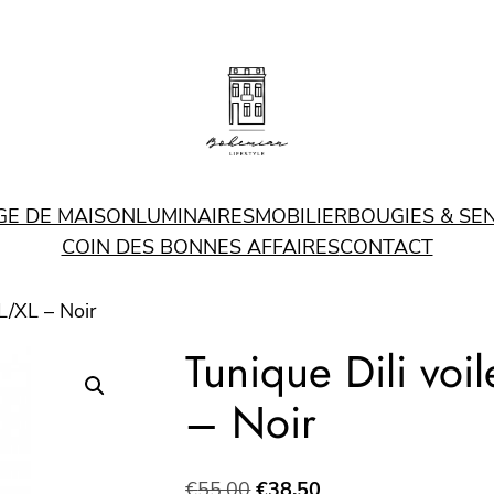
GE DE MAISON
LUMINAIRES
MOBILIER
BOUGIES & SE
COIN DES BONNES AFFAIRES
CONTACT
 L/XL – Noir
Tunique Dili voi
– Noir
Le
Le
€
55.00
€
38.50