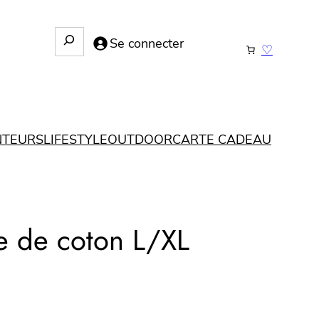
R
Se connecter
♡
e
c
h
e
r
NTEURS
LIFESTYLE
OUTDOOR
CARTE CADEAU
c
h
e
le de coton L/XL