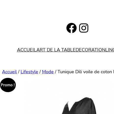
Aller
au
contenu
https://www.facebook.com/bohemianlifestyle.be
Instagram
ACCUEIL
ART DE LA TABLE
DECORATION
LIN
Accueil
/
Lifestyle
/
Mode
/ Tunique Dili voile de coton
Promo !