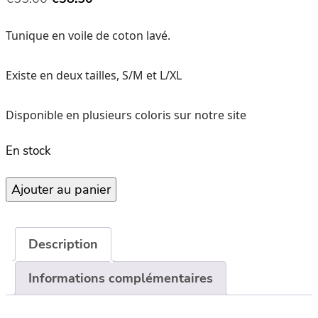
prix
prix
Tunique en voile de coton lavé.
initial
actuel
était :
est :
Existe en deux tailles, S/M et L/XL
€55.00.
€38.50.
Disponible en plusieurs coloris sur notre site
En stock
quantité
Ajouter au panier
de
Tunique
Dili
Description
voile
de
Informations complémentaires
coton
S/M