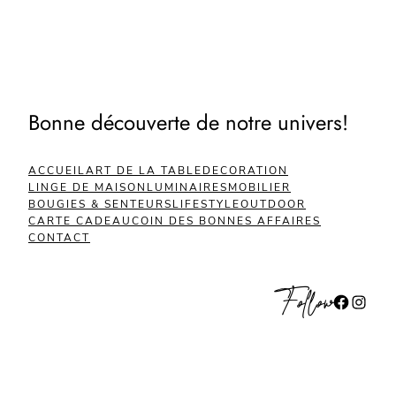
€35.00.
€17.50.
Bonne découverte de notre univers!
ACCUEIL
ART DE LA TABLE
DECORATION
LINGE DE MAISON
LUMINAIRES
MOBILIER
BOUGIES & SENTEURS
LIFESTYLE
OUTDOOR
CARTE CADEAU
COIN DES BONNES AFFAIRES
CONTACT
Follow
Facebook
Instagram