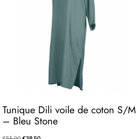
Tunique Dili voile de coton S/M
– Bleu Stone
Le
Le
€
55.00
€
38.50