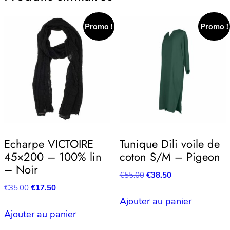
Promo !
Promo !
Echarpe VICTOIRE
Tunique Dili voile de
45×200 – 100% lin
coton S/M – Pigeon
– Noir
Le
Le
€
55.00
€
38.50
prix
prix
Le
Le
€
35.00
€
17.50
initial
actuel
prix
prix
Ajouter au panier
était :
est :
initial
actuel
Ajouter au panier
€55.00.
€38.50.
était :
est :