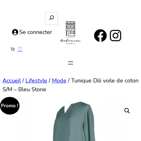
Aller
au
R
e
contenu
https://www.facebook.com/bohemianlifestyle.be
Instagram
c
Se connecter
h
e
♡
r
c
h
e
Accueil
/
Lifestyle
/
Mode
/ Tunique Dili voile de coton
S/M – Bleu Stone
Promo !