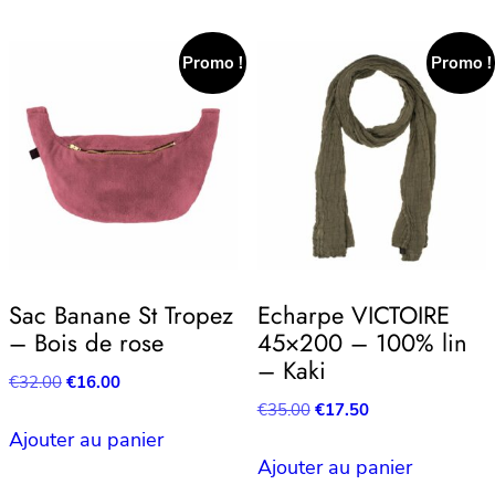
€35.00.
€17.50.
Promo !
Promo !
Sac Banane St Tropez
Echarpe VICTOIRE
– Bois de rose
45×200 – 100% lin
– Kaki
Le
Le
€
32.00
€
16.00
prix
prix
Le
Le
€
35.00
€
17.50
initial
actuel
prix
prix
Ajouter au panier
était :
est :
initial
actuel
Ajouter au panier
€32.00.
€16.00.
était :
est :