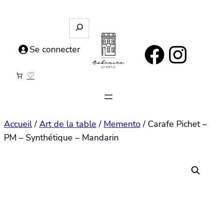
Aller
au
R
e
contenu
https://www.facebook.com/bohemianlifestyle.be
Instagram
c
Se connecter
h
e
♡
r
c
h
e
Accueil
/
Art de la table
/
Memento
/ Carafe Pichet –
PM – Synthétique – Mandarin