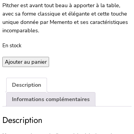
Pitcher est avant tout beau à apporter à la table,
avec sa forme classique et élégante et cette touche
unique donnée par Memento et ses caractéristiques
incomparables.
En stock
quantité
Ajouter au panier
de
Carafe
Pichet
Description
–
PM
Informations complémentaires
–
Synthétique
Description
–
Mandarin