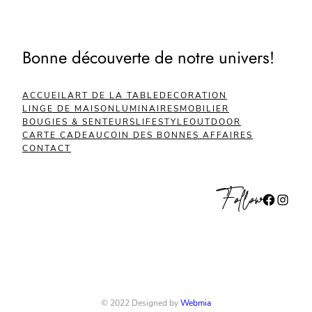
Bonne découverte de notre univers!
ACCUEIL
ART DE LA TABLE
DECORATION
LINGE DE MAISON
LUMINAIRES
MOBILIER
BOUGIES & SENTEURS
LIFESTYLE
OUTDOOR
CARTE CADEAU
COIN DES BONNES AFFAIRES
CONTACT
Follow
Facebook
Instagram
© 2022 Designed by
Webmia