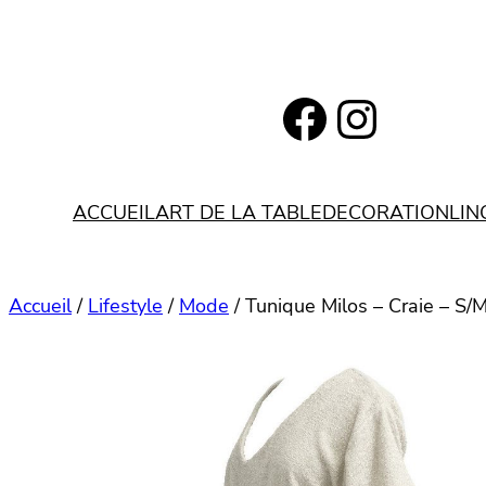
Aller
au
contenu
https://www.facebook.com/bohemianlifestyle.be
Instagram
ACCUEIL
ART DE LA TABLE
DECORATION
LIN
Accueil
/
Lifestyle
/
Mode
/ Tunique Milos – Craie – S/