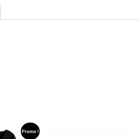
S/M
Promo !