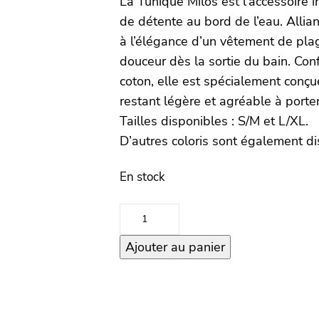
La Tunique Milos est l’accessoire
de détente au bord de l’eau. Allian
à l’élégance d’un vêtement de pla
douceur dès la sortie du bain. C
coton, elle est spécialement conçu
restant légère et agréable à porter
Tailles disponibles : S/M et L/XL.
D’autres coloris sont également d
En stock
quantité
de
Ajouter au panier
Tunique
Milos
–
Craie
–