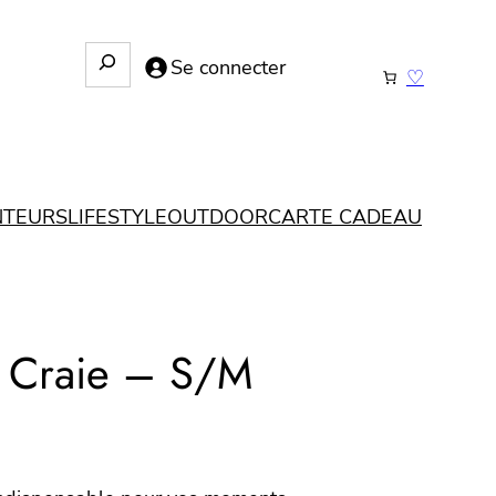
R
Se connecter
♡
e
c
h
e
r
NTEURS
LIFESTYLE
OUTDOOR
CARTE CADEAU
c
h
e
– Craie – S/M