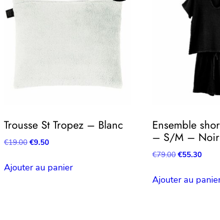
Trousse St Tropez – Blanc
Ensemble short
– S/M – Noir
Le
Le
€
19.00
€
9.50
prix
prix
Le
Le
€
79.00
€
55.30
initial
actuel
prix
prix
Ajouter au panier
était :
est :
initial
actue
Ajouter au panie
€19.00.
€9.50.
était :
est :
€79.00.
€55.3