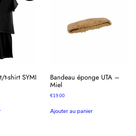
/t-shirt SYMI
Bandeau éponge UTA –
Miel
€
19.00
l
r
Ajouter au panier
0.