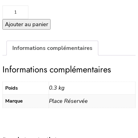
quantité
de
Ajouter au panier
Trousse
PLACE
RESERVEE
–
Informations complémentaires
HOLIDAY
–
Informations complémentaires
EUCALYPTUS
0.3 kg
Poids
Place Réservée
Marque