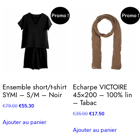
€55.00.
€38.50.
€55.00.
€38.50.
Promo !
Promo !
Ensemble short/t-shirt
Echarpe VICTOIRE
SYMI – S/M – Noir
45×200 – 100% lin
– Tabac
Le
Le
€
79.00
€
55.30
prix
prix
Le
Le
€
35.00
€
17.50
initial
actuel
prix
prix
Ajouter au panier
était :
est :
initial
actuel
Ajouter au panier
€79.00.
€55.30.
était :
est :