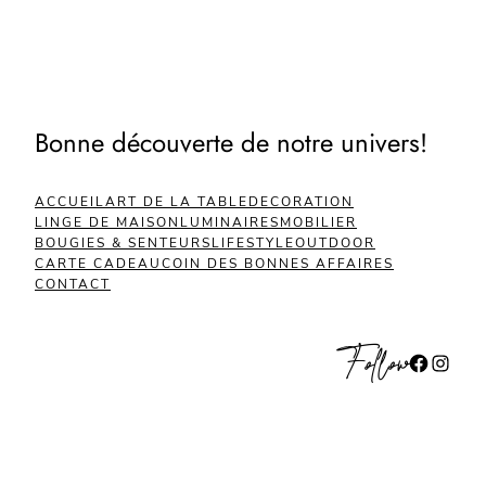
€35.00.
€17.50.
Bonne découverte de notre univers!
ACCUEIL
ART DE LA TABLE
DECORATION
LINGE DE MAISON
LUMINAIRES
MOBILIER
BOUGIES & SENTEURS
LIFESTYLE
OUTDOOR
CARTE CADEAU
COIN DES BONNES AFFAIRES
CONTACT
Follow
Facebook
Instagram