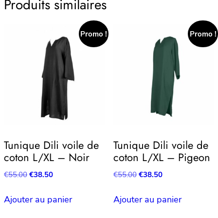
Produits similaires
Promo !
Promo !
Tunique Dili voile de
Tunique Dili voile de
coton L/XL – Noir
coton L/XL – Pigeon
Le
Le
Le
Le
€
55.00
€
38.50
€
55.00
€
38.50
prix
prix
prix
prix
initial
actuel
initial
actuel
Ajouter au panier
Ajouter au panier
était :
est :
était :
est :