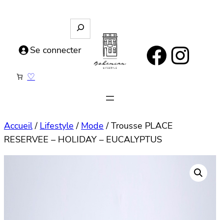
Aller
au
R
e
contenu
https://www.facebook.com/bohemianlifestyle.be
Instagram
c
Se connecter
h
e
♡
r
c
h
e
Accueil
/
Lifestyle
/
Mode
/ Trousse PLACE
RESERVEE – HOLIDAY – EUCALYPTUS