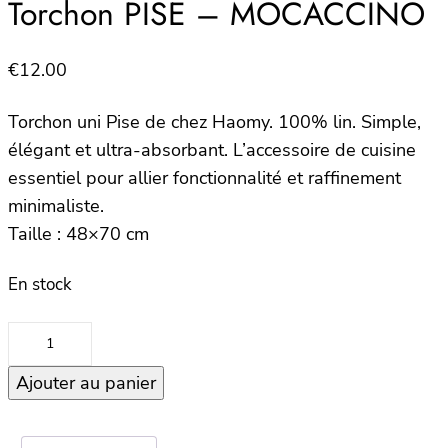
Torchon PISE – MOCACCINO
€
12.00
Torchon uni Pise de chez Haomy. 100% lin. Simple,
élégant et ultra-absorbant. L’accessoire de cuisine
essentiel pour allier fonctionnalité et raffinement
minimaliste.
Taille : 48×70 cm
En stock
quantité
de
Ajouter au panier
Torchon
PISE
–