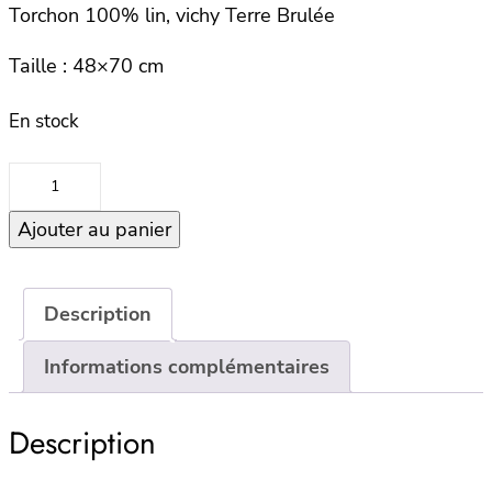
Torchon 100% lin, vichy Terre Brulée
Taille : 48×70 cm
En stock
quantité
de
Ajouter au panier
Torchon
PIANA
–
Terre
Description
Brulée
Informations complémentaires
Description