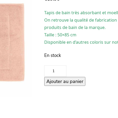
Tapis de bain très absorbant et moel
On retrouve la qualité de fabrication 
produits de bain de la marque.
Taille : 50×85 cm
Disponible en d’autres coloris sur not
En stock
quantité
de
Ajouter au panier
Tapis
de
bain
Grand
Hotel
50×85