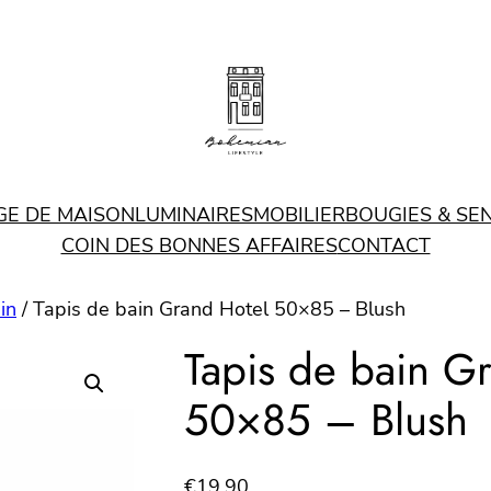
GE DE MAISON
LUMINAIRES
MOBILIER
BOUGIES & SE
COIN DES BONNES AFFAIRES
CONTACT
in
/ Tapis de bain Grand Hotel 50×85 – Blush
Tapis de bain G
50×85 – Blush
€
19.90