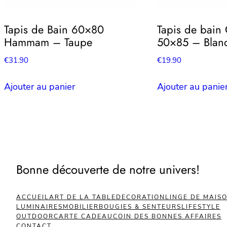
Tapis de Bain 60×80
Tapis de bain
Hammam – Taupe
50×85 – Blan
€
31.90
€
19.90
Ajouter au panier
Ajouter au panie
Bonne découverte de notre univers!
ACCUEIL
ART DE LA TABLE
DECORATION
LINGE DE MAIS
LUMINAIRES
MOBILIER
BOUGIES & SENTEURS
LIFESTYLE
OUTDOOR
CARTE CADEAU
COIN DES BONNES AFFAIRES
CONTACT