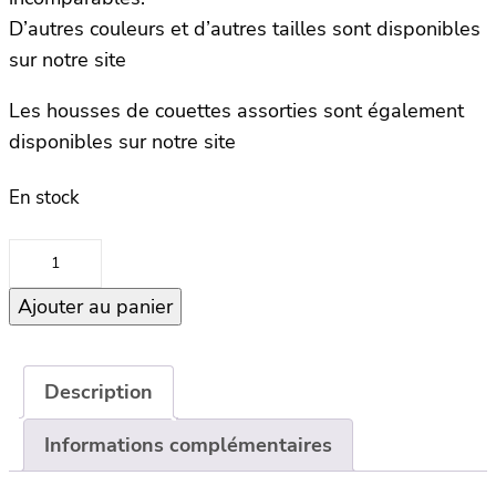
D’autres couleurs et d’autres tailles sont disponibles
sur notre site
Les housses de couettes assorties sont également
disponibles sur notre site
En stock
quantité
de
Ajouter au panier
Taie
oreiller
Opéra
65×65
Description
–
Informations complémentaires
Camel