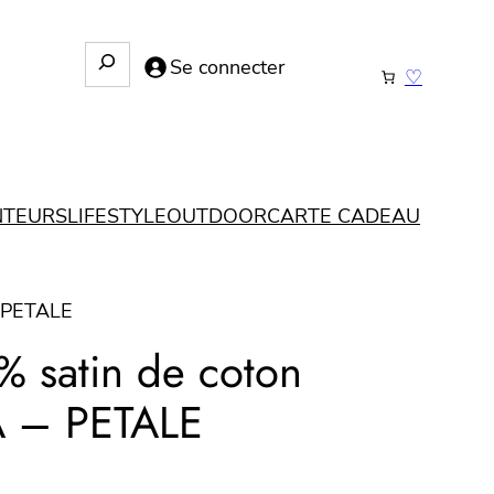
R
Se connecter
♡
e
c
h
e
r
NTEURS
LIFESTYLE
OUTDOOR
CARTE CADEAU
c
h
e
– PETALE
0% satin de coton
 – PETALE