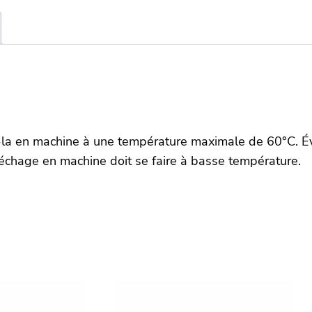
coton
50×70
–
TALOA
–
PETALE
z-la en machine à une température maximale de 60°C. Évite
chage en machine doit se faire à basse température.