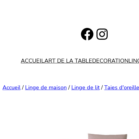
Aller
au
contenu
https://www.facebook.com/bohemianlifestyle.be
Instagram
ACCUEIL
ART DE LA TABLE
DECORATION
LIN
Accueil
/
Linge de maison
/
Linge de lit
/
Taies d'oreille