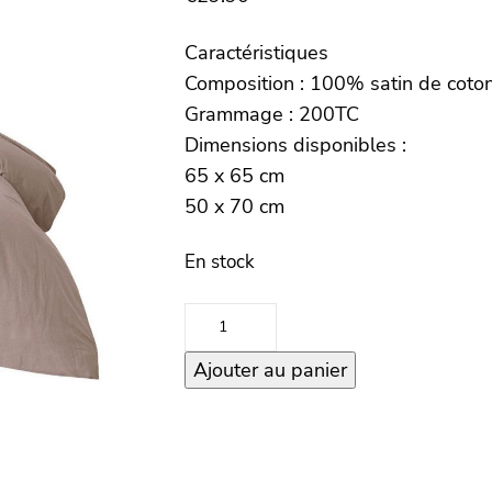
Caractéristiques
Composition : 100% satin de coto
Grammage : 200TC
Dimensions disponibles :
65 x 65 cm
50 x 70 cm
En stock
quantité
de
Ajouter au panier
Taie
oreiller
100%
satin
de