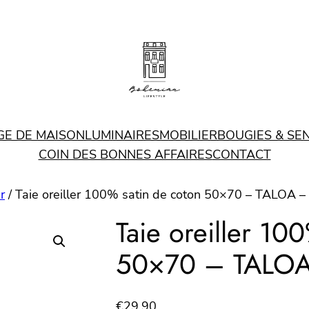
GE DE MAISON
LUMINAIRES
MOBILIER
BOUGIES & SE
COIN DES BONNES AFFAIRES
CONTACT
r
/ Taie oreiller 100% satin de coton 50×70 – TALOA 
Taie oreiller 10
50×70 – TALOA
€
29.90