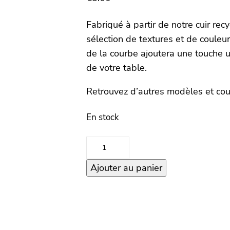
Fabriqué à partir de notre cuir rec
sélection de textures et de coule
de la courbe ajoutera une touche un
de votre table.
Retrouvez d’autres modèles et co
En stock
quantité
de
Ajouter au panier
Sous
verres
Curve
Corduroy
–