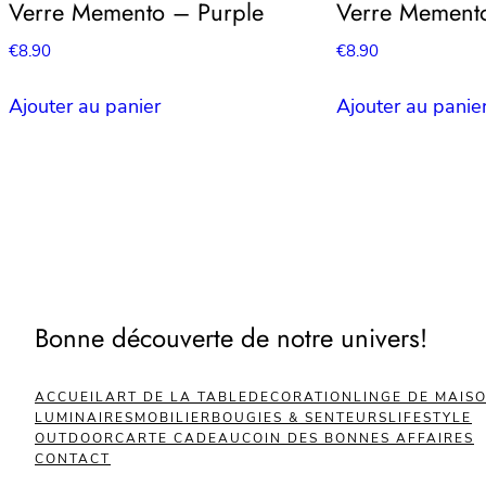
Verre Memento – Purple
Verre Mement
€
8.90
€
8.90
Ajouter au panier
Ajouter au panie
Bonne découverte de notre univers!
ACCUEIL
ART DE LA TABLE
DECORATION
LINGE DE MAIS
LUMINAIRES
MOBILIER
BOUGIES & SENTEURS
LIFESTYLE
OUTDOOR
CARTE CADEAU
COIN DES BONNES AFFAIRES
CONTACT