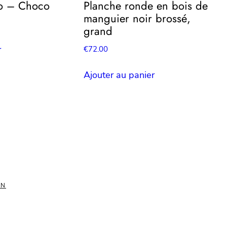
o – Choco
Planche ronde en bois de
manguier noir brossé,
grand
€
72.00
r
Ajouter au panier
ON