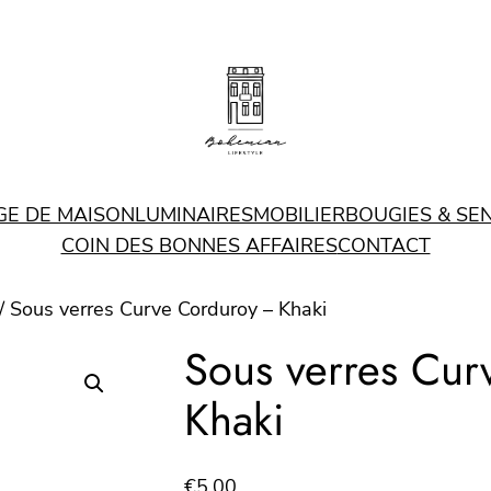
GE DE MAISON
LUMINAIRES
MOBILIER
BOUGIES & SE
COIN DES BONNES AFFAIRES
CONTACT
/ Sous verres Curve Corduroy – Khaki
Sous verres Cur
Khaki
€
5.00