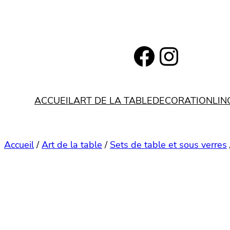
Aller
au
contenu
https://www.facebook.com/bohemianlifestyle.be
Instagram
ACCUEIL
ART DE LA TABLE
DECORATION
LIN
Accueil
/
Art de la table
/
Sets de table et sous verres