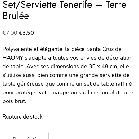
Set/Serviette Tenerife – Terre
Brulée
Le
Le
€
7.00
€
3.50
prix
prix
Polyvalente et élégante, la pièce Santa Cruz de
initial
actuel
HAOMY s’adapte à toutes vos envies de décoration
était :
est :
de table. Avec ses dimensions de 35 x 48 cm, elle
€7.00.
€3.50.
s’utilise aussi bien comme une grande serviette de
table généreuse que comme un set de table raffiné
pour protéger votre nappe ou sublimer un plateau en
bois brut.
Rupture de stock