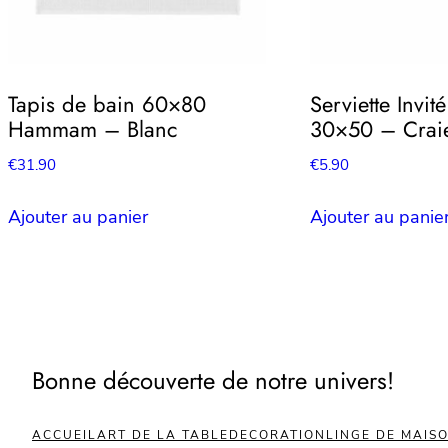
Tapis de bain 60×80
Serviette Invit
Hammam – Blanc
30×50 – Crai
€
31.90
€
5.90
Ajouter au panier
Ajouter au panie
Bonne découverte de notre univers!
ACCUEIL
ART DE LA TABLE
DECORATION
LINGE DE MAIS