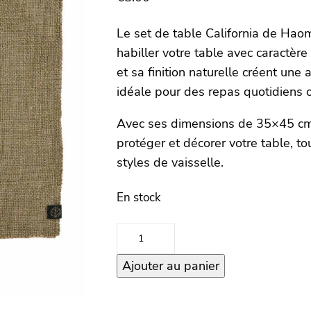
Le set de table California de Haom
habiller votre table avec caractère
et sa finition naturelle créent une
idéale pour des repas quotidiens 
Avec ses dimensions de 35×45 cm, 
protéger et décorer votre table, t
styles de vaisselle.
En stock
quantité
de
Ajouter au panier
Set
de
table