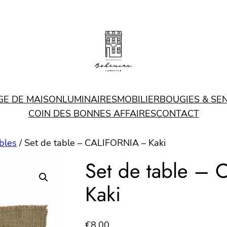
GE DE MAISON
LUMINAIRES
MOBILIER
BOUGIES & SE
COIN DES BONNES AFFAIRES
CONTACT
bles
/ Set de table – CALIFORNIA – Kaki
Set de table –
Kaki
€
8.00