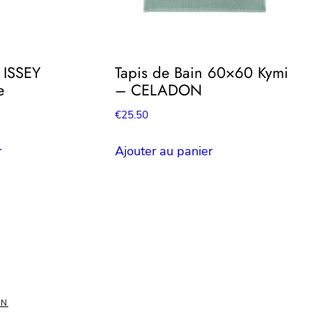
é ISSEY
Tapis de Bain 60×60 Kymi
e
– CELADON
€
25.50
r
Ajouter au panier
ON