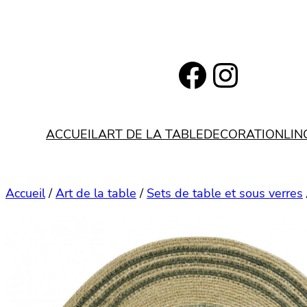
Aller
au
contenu
https://www.facebook.com/bohemianlifestyle.be
Instagram
ACCUEIL
ART DE LA TABLE
DECORATION
LIN
Accueil
/
Art de la table
/
Sets de table et sous verres