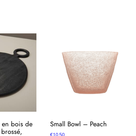
 en bois de
Small Bowl – Peach
 brossé,
€
10.50