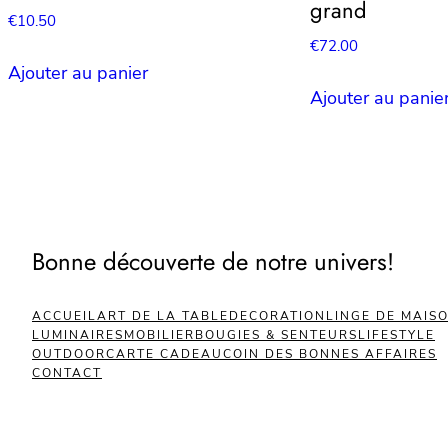
grand
€
10.50
€
72.00
Ajouter au panier
Ajouter au panie
Bonne découverte de notre univers!
ACCUEIL
ART DE LA TABLE
DECORATION
LINGE DE MAIS
LUMINAIRES
MOBILIER
BOUGIES & SENTEURS
LIFESTYLE
OUTDOOR
CARTE CADEAU
COIN DES BONNES AFFAIRES
CONTACT