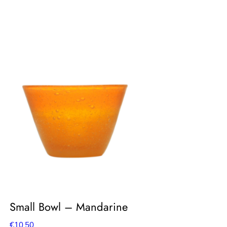
Small Bowl – Mandarine
€
10.50