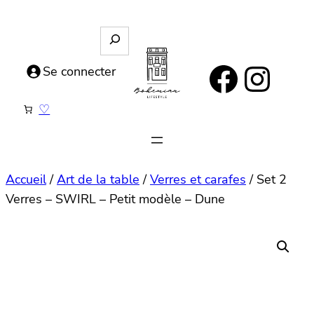
Aller
au
R
e
contenu
https://www.facebook.com/bohemianlifestyle.be
Instagram
c
Se connecter
h
e
♡
r
c
h
e
Accueil
/
Art de la table
/
Verres et carafes
/ Set 2
Verres – SWIRL – Petit modèle – Dune