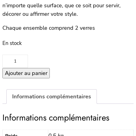
n’importe quelle surface, que ce soit pour servir,
décorer ou affirmer votre style.
Chaque ensemble comprend 2 verres
En stock
quantité
de
Ajouter au panier
Set
2
Verres
–
Informations complémentaires
SWIRL
–
Informations complémentaires
Petit
modèle
–
0.5 kg