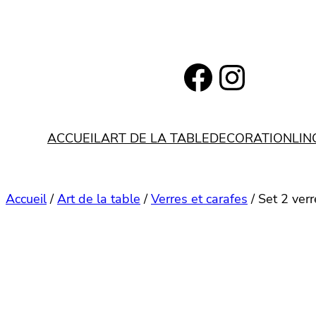
Aller
au
contenu
https://www.facebook.com/bohemianlifestyle.be
Instagram
ACCUEIL
ART DE LA TABLE
DECORATION
LIN
Accueil
/
Art de la table
/
Verres et carafes
/ Set 2 ver