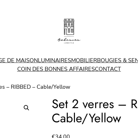
GE DE MAISON
LUMINAIRES
MOBILIER
BOUGIES & SE
COIN DES BONNES AFFAIRES
CONTACT
res – RIBBED – Cable/Yellow
Set 2 verres – 
Cable/Yellow
€
34.00