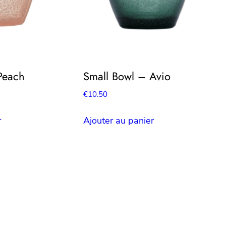
Peach
Small Bowl – Avio
€
10.50
r
Ajouter au panier