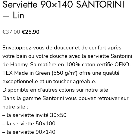
Serviette 90×140 SANTORINI
– Lin
Le
Le
€
37.00
€
25.90
prix
prix
Enveloppez-vous de douceur et de confort après
initial
actuel
votre bain ou votre douche avec la serviette Santorini
était :
est :
de Haomy. Sa matière en 100% coton certifié OEKO-
€37.00.
€25.90.
TEX Made in Green (550 g/m²) offre une qualité
exceptionnelle et un toucher agréable.
Disponible en d’autres coloris sur notre site
Dans la gamme Santorini vous pouvez retrouver sur
notre site :
– la serviette invité 30×50
– la serviette 50×100
– la serviette 90×140