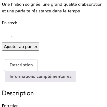
Une finition soignée, une grand qualité d’absorption
et une parfaite résistance dans le temps
En stock
quantité
de
Ajouter au panier
Serviette
90×140
SANTORINI
–
Description
Lin
Informations complémentaires
Description
Entretien