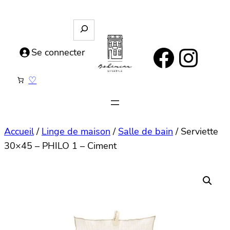
Aller
au
R
e
contenu
https://www.facebook.com/bohemianlifestyle.be
Instagram
c
Se connecter
h
e
♡
r
c
h
e
Accueil
/
Linge de maison
/
Salle de bain
/ Serviette
30×45 – PHILO 1 – Ciment