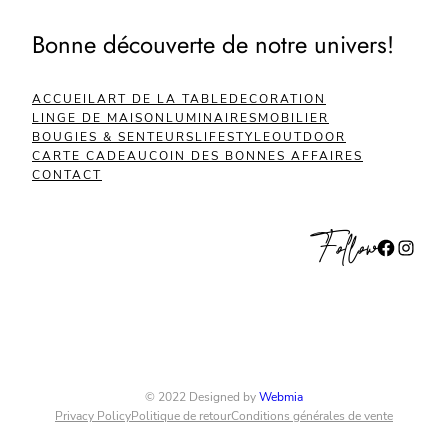
Bonne découverte de notre univers!
ACCUEIL
ART DE LA TABLE
DECORATION
LINGE DE MAISON
LUMINAIRES
MOBILIER
BOUGIES & SENTEURS
LIFESTYLE
OUTDOOR
CARTE CADEAU
COIN DES BONNES AFFAIRES
CONTACT
Follow
Facebook
Instagram
© 2022 Designed by
Webmia
Privacy Policy
Politique de retour
Conditions générales de vente