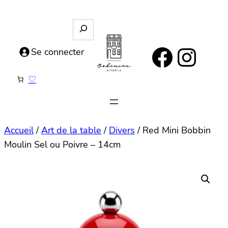
Aller
au
R
e
contenu
https://www.facebook.com/bohemianlifestyle.be
Instagram
c
Se connecter
h
e
♡
r
c
h
e
Accueil
/
Art de la table
/
Divers
/ Red Mini Bobbin
Moulin Sel ou Poivre – 14cm