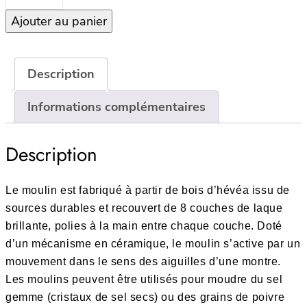
de
Ajouter au panier
Red
Mini
Bobbin
Moulin
Description
Sel
Informations complémentaires
ou
Poivre
–
Description
14cm
Le moulin est fabriqué à partir de bois d’hévéa issu de
sources durables et recouvert de 8 couches de laque
brillante, polies à la main entre chaque couche. Doté
d’un mécanisme en céramique, le moulin s’active par un
mouvement dans le sens des aiguilles d’une montre.
Les moulins peuvent être utilisés pour moudre du sel
gemme (cristaux de sel secs) ou des grains de poivre