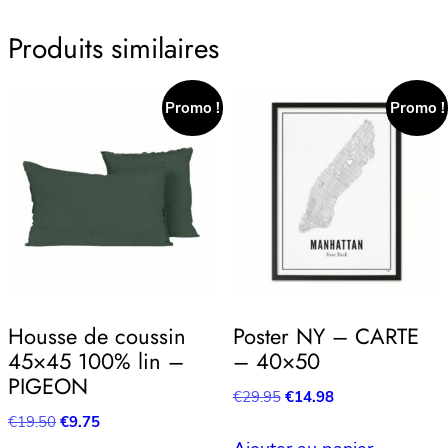
Produits similaires
Promo !
Promo !
Housse de coussin
Poster NY – CARTE
45×45 100% lin –
– 40×50
PIGEON
Le
Le
€
29.95
€
14.98
prix
prix
Le
Le
€
19.50
€
9.75
initial
actuel
prix
prix