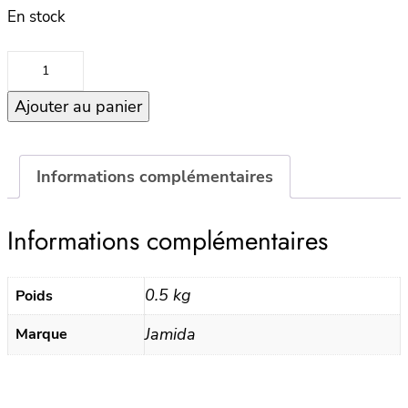
En stock
quantité
de
Ajouter au panier
Plateau
32×15
TEA
–
Informations complémentaires
WHITE
Informations complémentaires
0.5 kg
Poids
Jamida
Marque