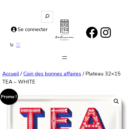
Aller
au
R
e
contenu
https://www.facebook.com/bohemianlifestyle.be
Instagram
c
Se connecter
h
e
♡
r
c
h
e
Accueil
/
Coin des bonnes affaires
/ Plateau 32×15
TEA – WHITE
Promo !