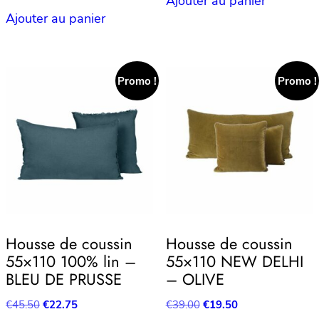
Ajouter au panier
était :
est :
initial
actuel
Ajouter au panier
€29.95.
€14.98.
était :
est :
€19.50.
€9.75.
Promo !
Promo !
Housse de coussin
Housse de coussin
55×110 100% lin –
55×110 NEW DELHI
BLEU DE PRUSSE
– OLIVE
Le
Le
Le
Le
€
45.50
€
22.75
€
39.00
€
19.50