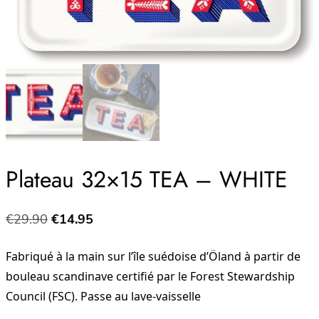
Plateau 32×15 TEA – WHITE
Le
Le
€
29.90
€
14.95
prix
prix
Fabriqué à la main sur l’île suédoise d’Öland à partir de
initial
actuel
bouleau scandinave certifié par le Forest Stewardship
était :
est :
Council (FSC). Passe au lave-vaisselle
€29.90.
€14.95.