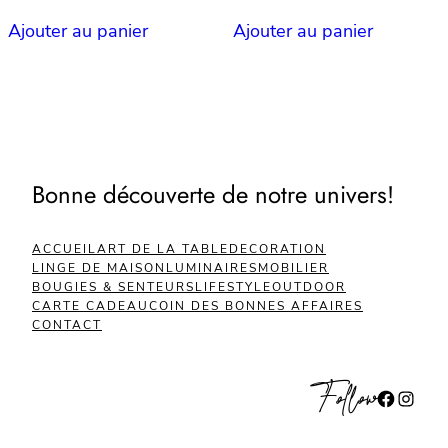
prix
prix
prix
prix
initial
actuel
initial
actuel
Ajouter au panier
Ajouter au panier
était :
est :
était :
est :
€45.50.
€22.75.
€39.00.
€19.50.
Bonne découverte de notre univers!
ACCUEIL
ART DE LA TABLE
DECORATION
LINGE DE MAISON
LUMINAIRES
MOBILIER
BOUGIES & SENTEURS
LIFESTYLE
OUTDOOR
CARTE CADEAU
COIN DES BONNES AFFAIRES
CONTACT
Follow
Facebook
Instagram