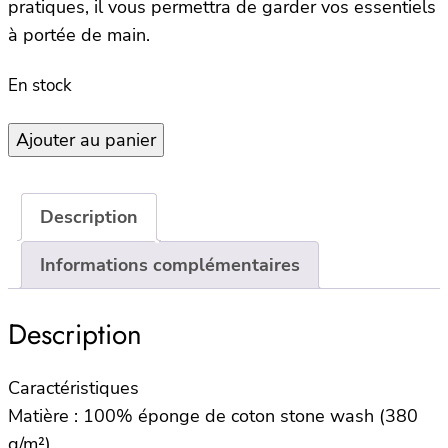
pratiques, il vous permettra de garder vos essentiels
à portée de main.
En stock
quantité
Ajouter au panier
de
Peignoir
NAIA
Description
–
Jasmin
Informations complémentaires
–
L
Description
Caractéristiques
Matière : 100% éponge de coton stone wash (380
g/m²)