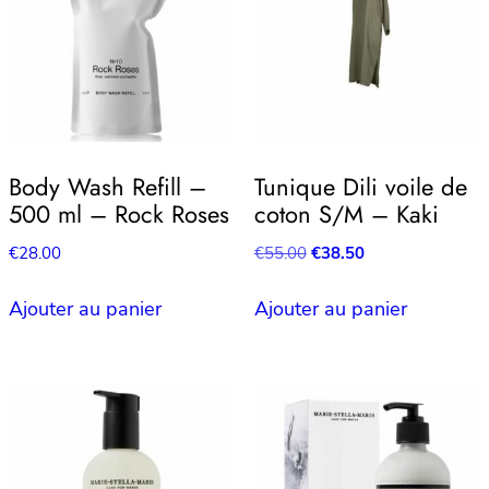
Body Wash Refill –
Tunique Dili voile de
500 ml – Rock Roses
coton S/M – Kaki
Le
Le
€
28.00
€
55.00
€
38.50
prix
prix
initial
actuel
Ajouter au panier
Ajouter au panier
était :
est :
€55.00.
€38.50.