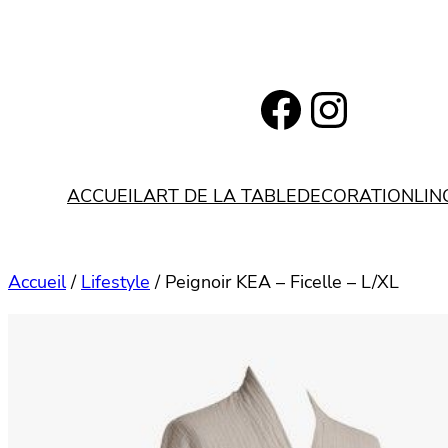
Aller
au
contenu
https://www.facebook.com/bohemianlifestyle.be
Instagram
ACCUEIL
ART DE LA TABLE
DECORATION
LIN
Accueil
/
Lifestyle
/ Peignoir KEA – Ficelle – L/XL