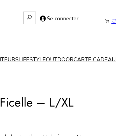
R
Se connecter
♡
e
c
h
e
r
NTEURS
LIFESTYLE
OUTDOOR
CARTE CADEAU
c
h
e
Ficelle – L/XL