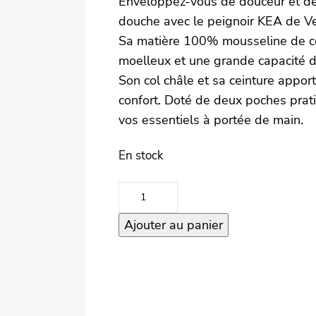
Enveloppez-vous de douceur et de 
douche avec le peignoir KEA de V
Sa matière 100% mousseline de cot
moelleux et une grande capacité d
Son col châle et sa ceinture appor
confort. Doté de deux poches prat
vos essentiels à portée de ma
En stock
quantité
de
Ajouter au panier
Peignoir
KEA
–
Ficelle
–
L/XL