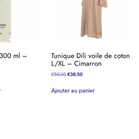
300 ml –
Tunique Dili voile de coton
L/XL – Cimarron
Le
Le
€
55.00
€
38.50
prix
prix
initial
actuel
r
Ajouter au panier
était :
est :
€55.00.
€38.50.