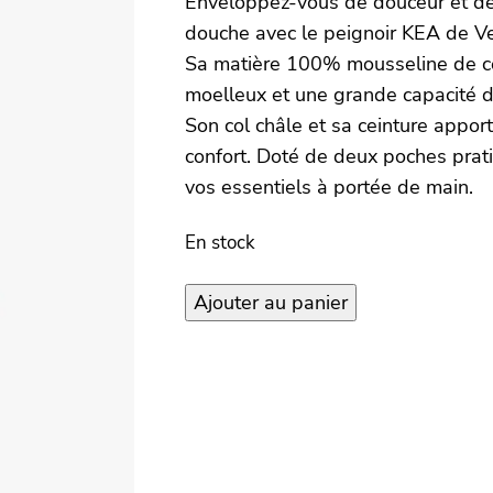
Enveloppez-vous de douceur et de 
douche avec le peignoir KEA de V
Sa matière 100% mousseline de cot
moelleux et une grande capacité d
Son col châle et sa ceinture appor
confort. Doté de deux poches prat
vos essentiels à portée de mai
En stock
quantité
Ajouter au panier
de
Peignoir
KEA
–
Cognac
–
S/M