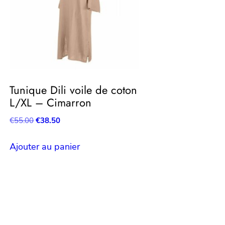
Tunique Dili voile de coton
L/XL – Cimarron
Le
Le
€
55.00
€
38.50
prix
prix
initial
actuel
Ajouter au panier
était :
est :
€55.00.
€38.50.