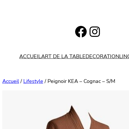
Aller
au
contenu
https://www.facebook.com/bohemianlifestyle.be
Instagram
ACCUEIL
ART DE LA TABLE
DECORATION
LIN
Accueil
/
Lifestyle
/ Peignoir KEA – Cognac – S/M