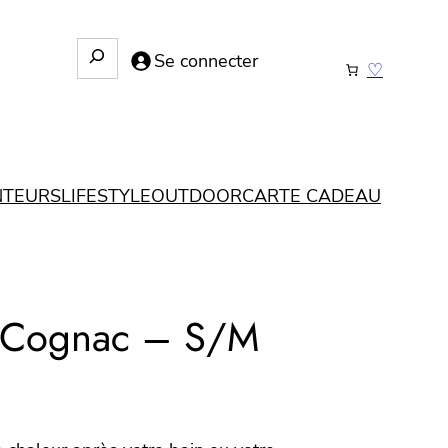
R
Se connecter
♡
e
c
h
e
r
NTEURS
LIFESTYLE
OUTDOOR
CARTE CADEAU
c
h
e
 Cognac – S/M