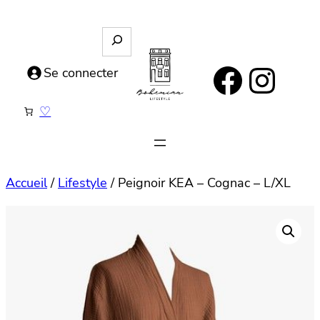
Aller
au
R
e
contenu
https://www.facebook.com/bohemianlifestyle.be
Instagram
c
Se connecter
h
e
♡
r
c
h
e
Accueil
/
Lifestyle
/ Peignoir KEA – Cognac – L/XL