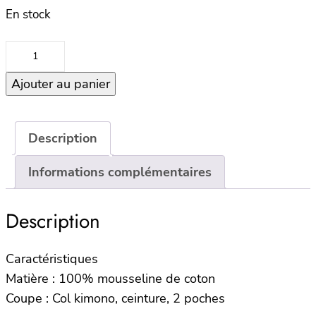
En stock
quantité
de
Ajouter au panier
Peignoir
KEA
–
Cognac
Description
–
Informations complémentaires
L/XL
Description
Caractéristiques
Matière : 100% mousseline de coton
Coupe : Col kimono, ceinture, 2 poches