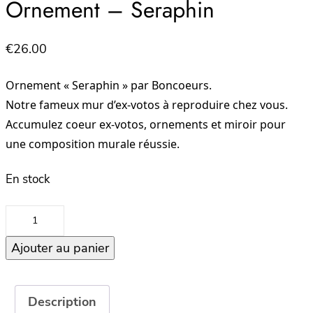
Ornement – Seraphin
€
26.00
Ornement « Seraphin » par Boncoeurs.
Notre fameux mur d’ex-votos à reproduire chez vous.
Accumulez coeur ex-votos, ornements et miroir pour
une composition murale réussie.
En stock
quantité
de
Ajouter au panier
Ornement
–
Seraphin
Description