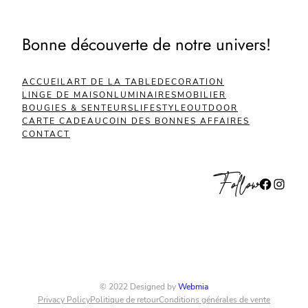
Bonne découverte de notre univers!
ACCUEIL
ART DE LA TABLE
DECORATION
LINGE DE MAISON
LUMINAIRES
MOBILIER
BOUGIES & SENTEURS
LIFESTYLE
OUTDOOR
CARTE CADEAU
COIN DES BONNES AFFAIRES
CONTACT
Follow
Facebook
Instagram
© 2022 Designed by
Webmia
Privacy Policy
Politique de retour
Conditions générales de vente