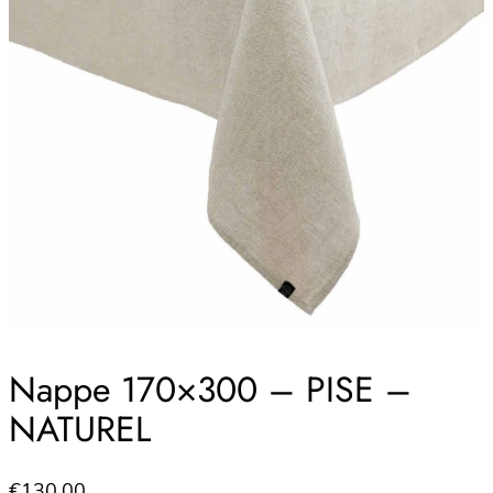
Nappe 170×300 – PISE –
NATUREL
€
130.00