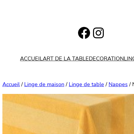
Aller
au
contenu
https://www.facebook.com/bohemianlifestyle.be
Instagram
ACCUEIL
ART DE LA TABLE
DECORATION
LIN
Accueil
/
Linge de maison
/
Linge de table
/
Nappes
/ 