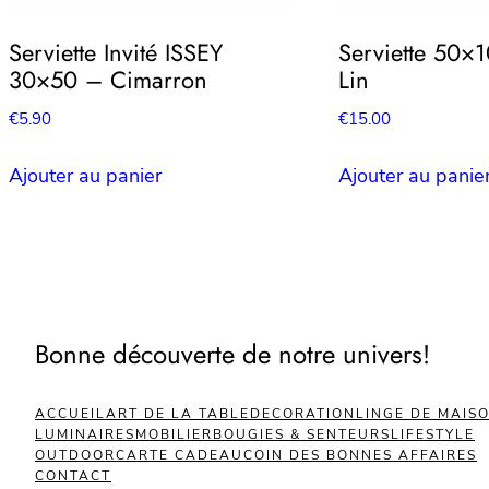
Serviette Invité ISSEY
Serviette 50×1
30×50 – Cimarron
Lin
€
5.90
€
15.00
Ajouter au panier
Ajouter au panie
Bonne découverte de notre univers!
ACCUEIL
ART DE LA TABLE
DECORATION
LINGE DE MAIS
LUMINAIRES
MOBILIER
BOUGIES & SENTEURS
LIFESTYLE
OUTDOOR
CARTE CADEAU
COIN DES BONNES AFFAIRES
CONTACT