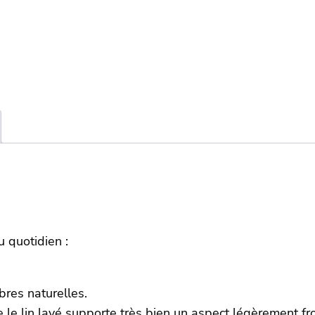
–
Ocre
u quotidien :
bres naturelles.
e lin lavé supporte très bien un aspect légèrement fro