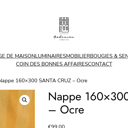
GE DE MAISON
LUMINAIRES
MOBILIER
BOUGIES & SE
COIN DES BONNES AFFAIRES
CONTACT
Nappe 160×300 SANTA CRUZ – Ocre
Nappe 160×30
– Ocre
€
99.00