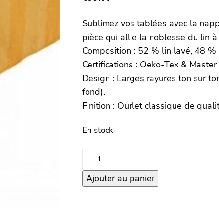
Sublimez vos tablées avec la na
pièce qui allie la noblesse du lin 
Composition : 52 % lin lavé, 48 % 
Certifications : Oeko-Tex & Master 
Design : Larges rayures ton sur to
fond).
Finition : Ourlet classique de qu
En stock
quantité
de
Ajouter au panier
Nappe
160×300
SANTA
CRUZ