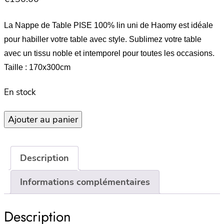
La Nappe de Table PISE 100% lin uni de Haomy est idéale
pour habiller votre table avec style. Sublimez votre table
avec un tissu noble et intemporel pour toutes les occasions.
Taille : 170x300cm
En stock
quantité
Ajouter au panier
de
Nappe
170×300
Description
–
PISE
Informations complémentaires
–
BLANC
Description