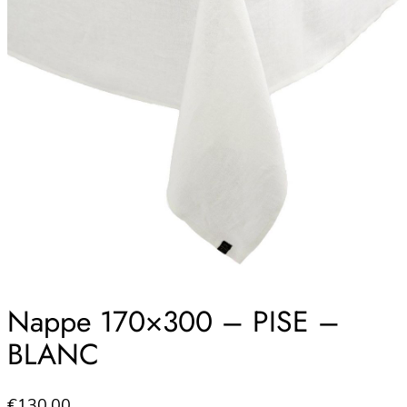
Nappe 170×300 – PISE –
BLANC
€
130.00