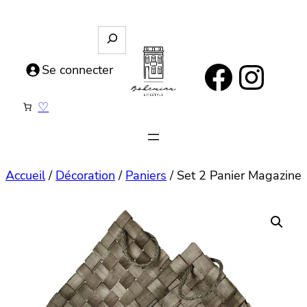
Aller
au
R
e
contenu
https://www.facebook.com/bohemianlifestyle.be
Instagram
c
Se connecter
h
e
♡
r
c
h
e
Accueil
/
Décoration
/
Paniers
/ Set 2 Panier Magazine