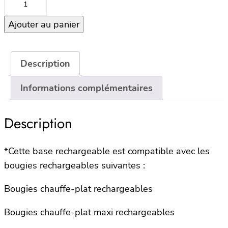
de
Ajouter au panier
LED
Rechargeable
Base
M,
Description
USB-
Informations complémentaires
C
Description
*Cette base rechargeable est compatible avec les
bougies rechargeables suivantes :
Bougies chauffe-plat rechargeables
Bougies chauffe-plat maxi rechargeables