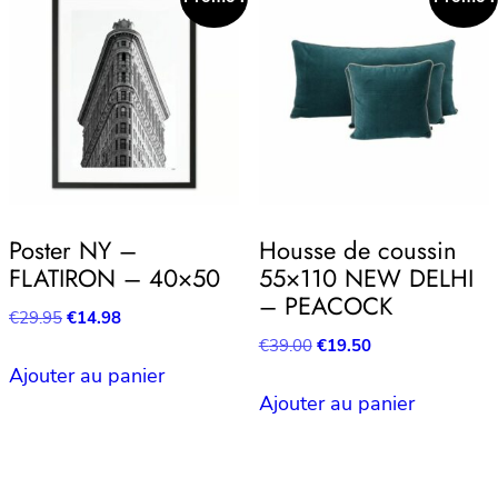
Poster NY –
Housse de coussin
FLATIRON – 40×50
55×110 NEW DELHI
– PEACOCK
Le
Le
€
29.95
€
14.98
prix
prix
Le
Le
€
39.00
€
19.50
initial
actuel
prix
prix
Ajouter au panier
était :
est :
initial
actuel
Ajouter au panier
€29.95.
€14.98.
était :
est :
€39.00.
€19.50.