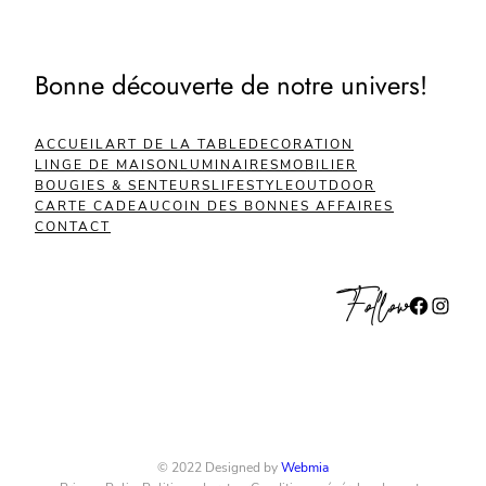
Bonne découverte de notre univers!
ACCUEIL
ART DE LA TABLE
DECORATION
LINGE DE MAISON
LUMINAIRES
MOBILIER
BOUGIES & SENTEURS
LIFESTYLE
OUTDOOR
CARTE CADEAU
COIN DES BONNES AFFAIRES
CONTACT
Follow
Facebook
Instagram
© 2022 Designed by
Webmia