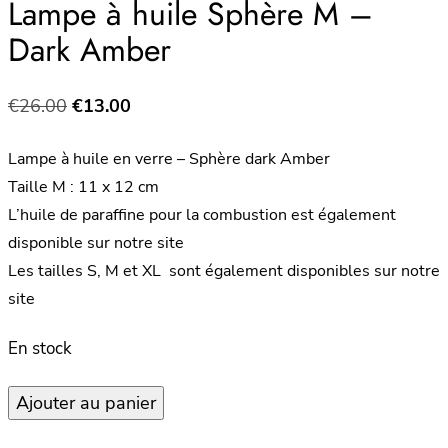
Lampe à huile Sphère M –
Dark Amber
Le
Le
€
26.00
€
13.00
prix
prix
Lampe à huile en verre – Sphère dark Amber
initial
actuel
Taille M : 11 x 12 cm
était :
est :
L’huile de paraffine pour la combustion est également
€26.00.
€13.00.
disponible sur notre site
Les tailles S, M et XL sont également disponibles sur notre
site
En stock
quantité
Ajouter au panier
de
Lampe