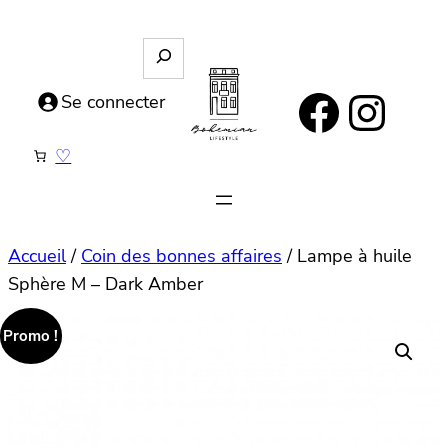
Aller
au
R
e
contenu
https://www.facebook.com/bohemianlifestyle.be
Instagram
c
Se connecter
h
e
♡
r
c
h
e
Accueil
/
Coin des bonnes affaires
/ Lampe à huile
Sphère M – Dark Amber
Promo !