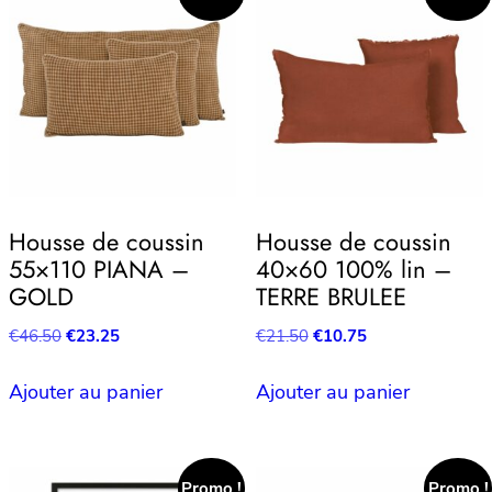
Housse de coussin
Housse de coussin
55×110 PIANA –
40×60 100% lin –
GOLD
TERRE BRULEE
Le
Le
Le
Le
€
46.50
€
23.25
€
21.50
€
10.75
prix
prix
prix
prix
initial
actuel
initial
actuel
Ajouter au panier
Ajouter au panier
était :
est :
était :
est :
€46.50.
€23.25.
€21.50.
€10.75.
Promo !
Promo !