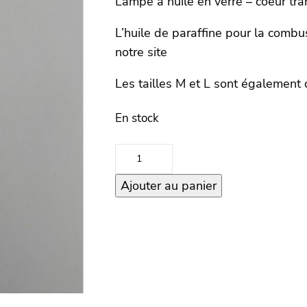
Lampe à huile en verre – coeur t
L’huile de paraffine pour la combu
notre site
Les tailles M et L sont égalemen
En stock
quantité
de
Ajouter au panier
Lampe
à
huile
–
Heart
S