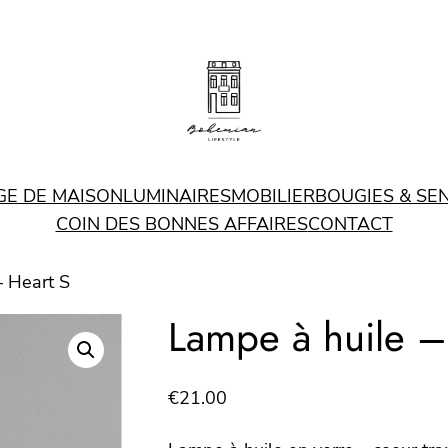
GE DE MAISON
LUMINAIRES
MOBILIER
BOUGIES & SE
COIN DES BONNES AFFAIRES
CONTACT
– Heart S
Lampe à huile –
€
21.00