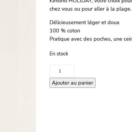
Kimono HOLIDAY, votre choix pour
chez vous ou pour aller à la plage.
Délicieusement léger et doux
100 % coton
Pratique avec des poches, une ce
En stock
quantité
de
Ajouter au panier
Kimono
–
HOLIDAY
–
Tan