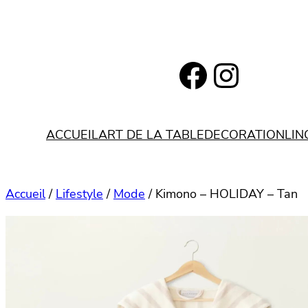
Aller
au
contenu
https://www.facebook.com/bohemianlifestyle.be
Instagram
ACCUEIL
ART DE LA TABLE
DECORATION
LIN
Accueil
/
Lifestyle
/
Mode
/ Kimono – HOLIDAY – Tan