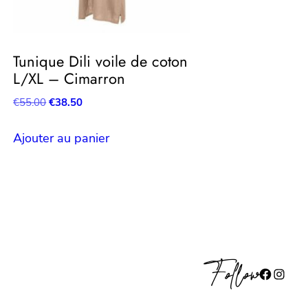
Tunique Dili voile de coton
L/XL – Cimarron
Le
Le
€
55.00
€
38.50
prix
prix
initial
actuel
Ajouter au panier
était :
est :
€55.00.
€38.50.
Follow
Facebook
Instagram