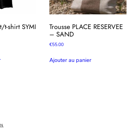
/t-shirt SYMI
Trousse PLACE RESERVEE
– SAND
€
55.00
l
r
Ajouter au panier
0.
ON