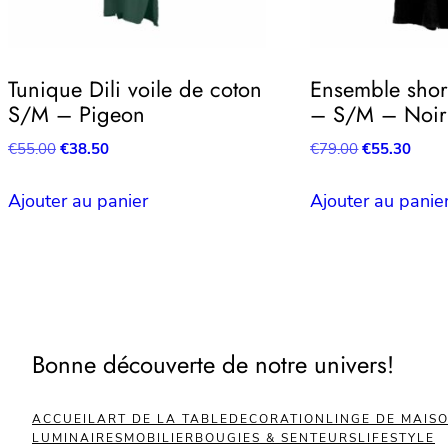
Tunique Dili voile de coton
Ensemble short
S/M – Pigeon
– S/M – Noir
Le
Le
Le
Le
€
55.00
€
38.50
€
79.00
€
55.30
prix
prix
prix
prix
initial
actuel
initial
actue
Ajouter au panier
Ajouter au panie
était :
est :
était :
est :
€55.00.
€38.50.
€79.00.
€55.3
Bonne découverte de notre univers!
ACCUEIL
ART DE LA TABLE
DECORATION
LINGE DE MAIS
LUMINAIRES
MOBILIER
BOUGIES & SENTEURS
LIFESTYLE