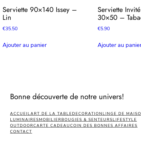
Serviette 90×140 Issey –
Serviette Invit
Lin
30×50 – Taba
€
35.50
€
5.90
Ajouter au panier
Ajouter au panie
Bonne découverte de notre univers!
ACCUEIL
ART DE LA TABLE
DECORATION
LINGE DE MAIS
LUMINAIRES
MOBILIER
BOUGIES & SENTEURS
LIFESTYLE
OUTDOOR
CARTE CADEAU
COIN DES BONNES AFFAIRES
CONTACT