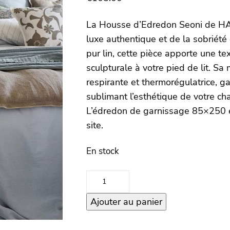
La Housse d’Edredon Seoni de H
luxe authentique et de la sobriét
pur lin, cette pièce apporte une t
sculpturale à votre pied de lit. Sa 
respirante et thermorégulatrice, ga
sublimant l’esthétique de votre ch
L’édredon de garnissage 85×250 e
site.
En stock
quantité
de
Ajouter au panier
Housse
Edredon
85×250