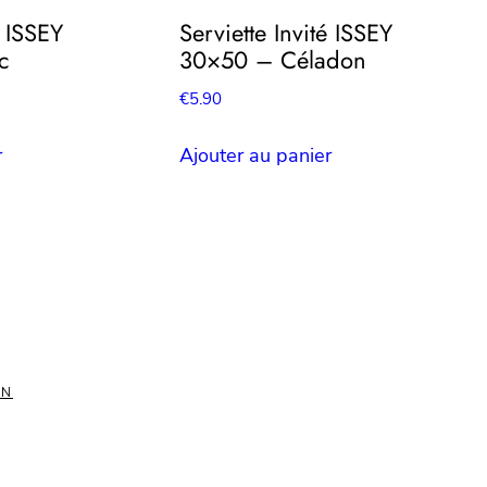
é ISSEY
Serviette Invité ISSEY
c
30×50 – Céladon
€
5.90
r
Ajouter au panier
ON