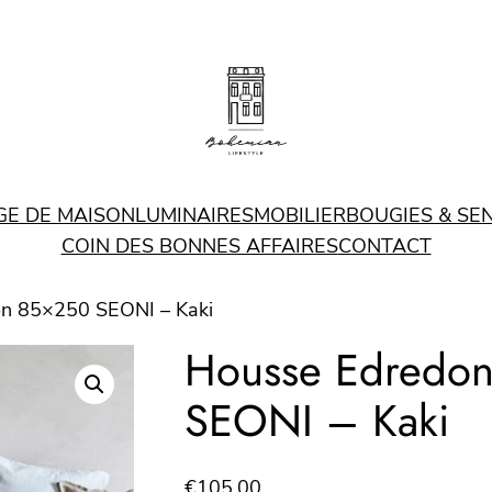
GE DE MAISON
LUMINAIRES
MOBILIER
BOUGIES & SE
COIN DES BONNES AFFAIRES
CONTACT
n 85×250 SEONI – Kaki
Housse Edredo
SEONI – Kaki
€
105.00