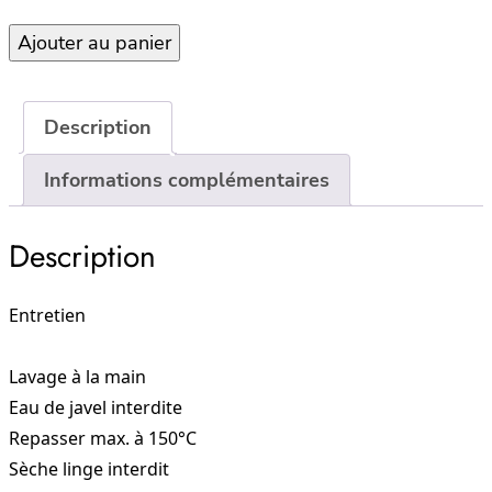
quantité
Ajouter au panier
de
Housse
d'édredon
Description
85×200
NEW
Informations complémentaires
DELHI
–
Description
MOCACCINO
Entretien
Lavage à la main
Eau de javel interdite
Repasser max. à 150°C
Sèche linge interdit