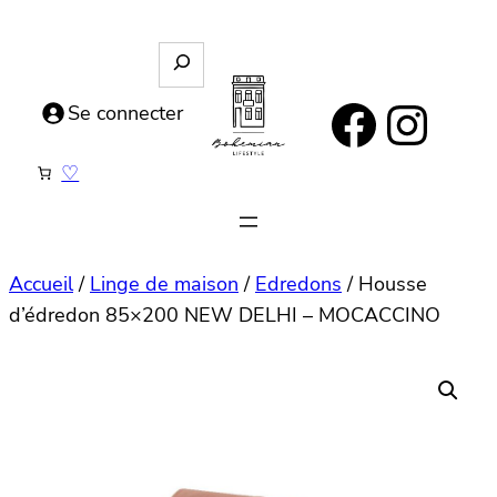
Aller
au
R
e
contenu
https://www.facebook.com/bohemianlifestyle.be
Instagram
c
Se connecter
h
e
♡
r
c
h
e
Accueil
/
Linge de maison
/
Edredons
/ Housse
d’édredon 85×200 NEW DELHI – MOCACCINO