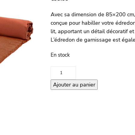
Avec sa dimension de 85×200 cm, 
conçue pour habiller votre édredon
lit, apportant un détail décoratif 
L’édredon de garnissage est égal
En stock
quantité
de
Ajouter au panier
Housse
d'edredon
85×200
–
CALIFORNIA
–
Brick