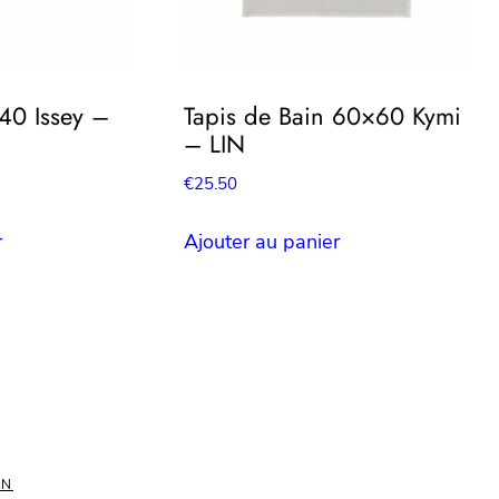
140 Issey –
Tapis de Bain 60×60 Kymi
– LIN
€
25.50
r
Ajouter au panier
ON