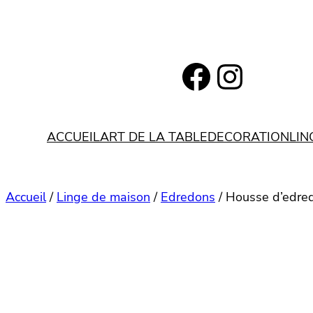
Aller
au
contenu
https://www.facebook.com/bohemianlifestyle.be
Instagram
ACCUEIL
ART DE LA TABLE
DECORATION
LIN
Accueil
/
Linge de maison
/
Edredons
/ Housse d’edre