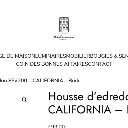
GE DE MAISON
LUMINAIRES
MOBILIER
BOUGIES & SE
COIN DES BONNES AFFAIRES
CONTACT
don 85×200 – CALIFORNIA – Brick
Housse d’edre
CALIFORNIA – B
€
99.00