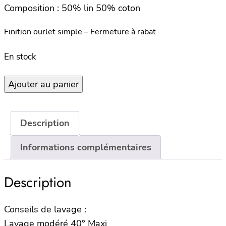
Composition :
50% lin 50% coton
Finition ourlet simple – Fermeture à rabat
En stock
quantité
Ajouter au panier
de
Housse
de
Description
coussin
LEONIE
Informations complémentaires
40×60
–
Description
Ficelle
Conseils de lavage :
Lavage modéré 40° Maxi