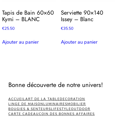
Tapis de Bain 60×60
Serviette 90×140
Kymi – BLANC
Issey – Blanc
€
25.50
€
35.50
Ajouter au panier
Ajouter au panier
Bonne découverte de notre univers!
ACCUEIL
ART DE LA TABLE
DECORATION
LINGE DE MAISON
LUMINAIRES
MOBILIER
BOUGIES & SENTEURS
LIFESTYLE
OUTDOOR
CARTE CADEAU
COIN DES BONNES AFFAIRES